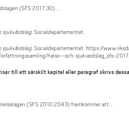
rdslagen (SFS 2017:30) ...
h sjukvårdslag
. Socialdepartementet.
h sjukvårdslag
. Socialdepartementet. https://www.riks
forfattningssamling/halso--och-sjukvardslag_sfs-201
isar till ett särskilt kapitel eller paragraf skrivs des
srörelselagen (SFS 2010:2043) framkommer att...