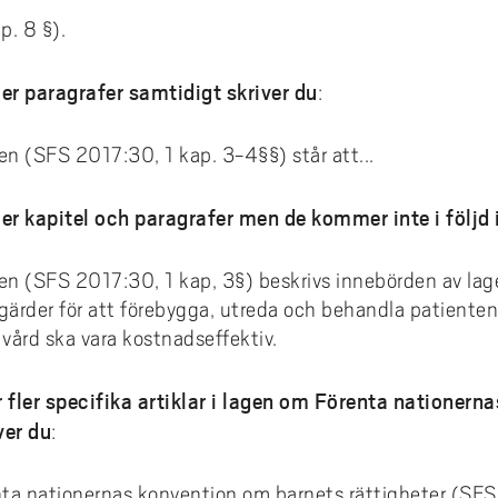
p. 8 §).
fler paragrafer samtidigt skriver du
:
en (SFS 2017:30, 1 kap. 3-4§§) står att...
 fler kapitel och paragrafer men de kommer inte i följd 
gen (SFS 2017:30, 1 kap, 3§) beskrivs innebörden av la
gärder för att förebygga, utreda och behandla patienten.
 vård ska vara kostnadseffektiv.
 fler specifika artiklar i lagen om Förenta nationer
ver du
:
enta nationernas konvention om barnets rättigheter (SF