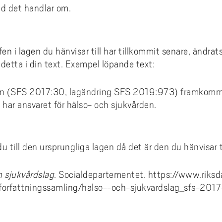
vad det handlar om.
fen i lagen du hänvisar till har tillkommit senare, ändra
a detta i din text. Exempel löpande text:
agen (SFS 2017:30, lagändring SFS 2019:973) framkomm
har ansvaret för hälso- och sjukvården.
du till den ursprungliga lagen då det är den du hänvisar ti
h sjukvårdslag
. Socialdepartementet. https://www.riks
forfattningssamling/halso--och-sjukvardslag_sfs-201