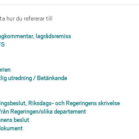
skilda boksamlingar
Vad är FAIR?
vi inte materialet?
a hur du refererar till
du inte logga in?
 lagkommentar, lagrådsremiss
databasaccess med LibKey
FS
rien
lig utredning / Betänkande
ingsbeslut, Riksdags- och Regeringens skrivelse
rån Regeringen/olika departement
nens beslut
rdokument