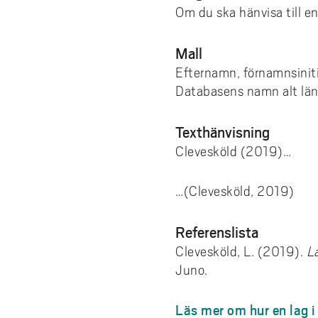
Om du ska hänvisa till e
Mall
Efternamn, förnamnsiniti
Databasens namn alt lä
Texthänvisning
Clevesköld (2019)…
…(Clevesköld, 2019)
Referenslista
Clevesköld, L. (2019).
L
Juno.
Läs mer om hur en lag i S