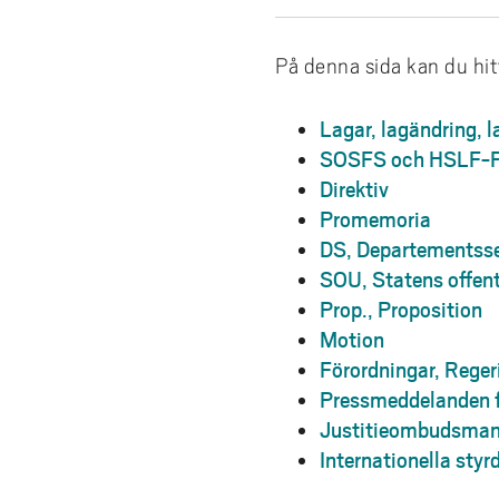
e
Sär
h
Evenemang i biblioteket
Har 
å
På denna sida kan du hitt
Kurslitteratur
l
Kan 
l
Lagar, lagändring,
Få 
e
SOSFS och HSLF-
t
Direktiv
Promemoria
DS, Departementsse
SOU, Statens offent
Prop., Proposition
Motion
Förordningar, Reger
Pressmeddelanden f
Justitieombudsman
Internationella sty