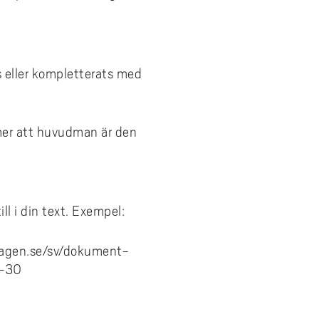
ts eller kompletterats med
er att huvudman är den
ll i din text. Exempel:
dagen.se/sv/dokument-
7-30