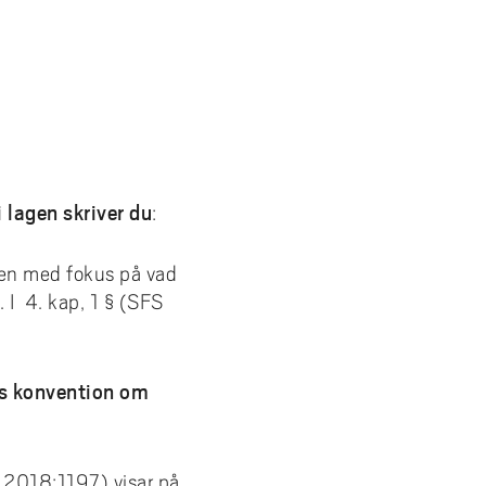
i lagen skriver du
:
gen med fokus på vad
 I 4. kap, 1 § (SFS
nas konvention om
S 2018:1197) visar på