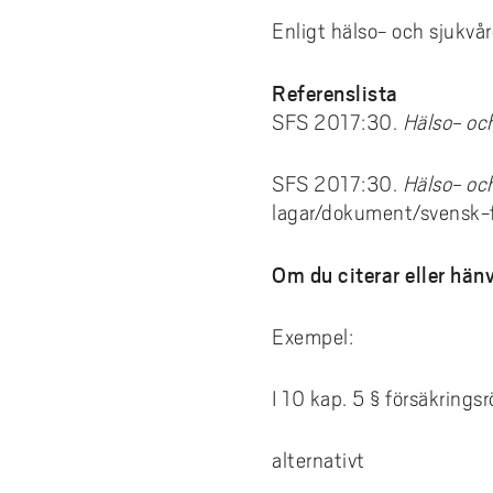
Enligt hälso- och sjukvå
Referenslista
SFS 2017:30.
Hälso- oc
SFS 2017:30.
Hälso- oc
lagar/dokument/svensk-
Om du citerar eller hänv
Exempel:
I 10 kap. 5 § försäkring
alternativt