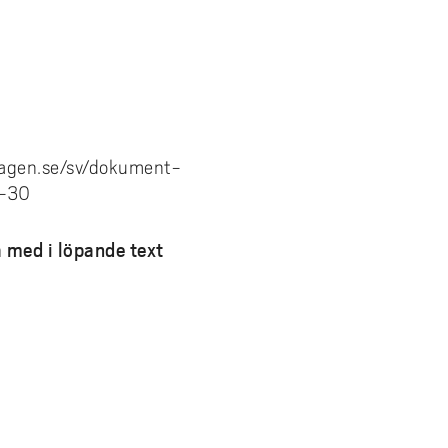
dagen.se/sv/dokument-
7-30
sa med i löpande text