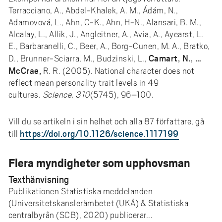
Terracciano, A., Abdel-Khalek, A. M., Ádám, N.,
Adamovová, L., Ahn, C-K., Ahn, H-N., Alansari, B. M.,
Alcalay, L., Allik, J., Angleitner, A., Avia, A., Ayearst, L.
E., Barbaranelli, C., Beer, A., Borg-Cunen, M. A., Bratko,
Camart, N., …
D., Brunner-Sciarra, M., Budzinski, L.,
McCrae,
R. R. (2005). National character does not
reflect mean personality trait levels in 49
cultures.
Science, 310
(5745), 96–100.
Vill du se artikeln i sin helhet och alla 87 författare, gå
https://doi.org/10.1126/science.1117199
till
Flera myndigheter som upphovsman
Texthänvisning
Publikationen Statistiska meddelanden
(Universitetskanslerämbetet (UKÄ) & Statistiska
centralbyrån (SCB), 2020) publicerar...