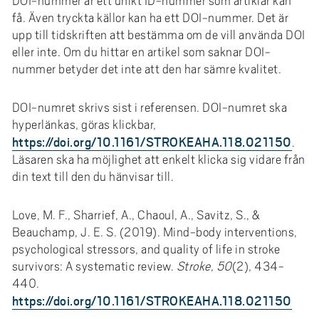
DOI-nummer är ett unikt ID-nummer som artiklar kan
få. Även tryckta källor kan ha ett DOI-nummer. Det är
upp till tidskriften att bestämma om de vill använda DOI
eller inte. Om du hittar en artikel som saknar DOI-
nummer betyder det inte att den har sämre kvalitet.
DOI-numret skrivs sist i referensen. DOI-numret ska
hyperlänkas, göras klickbar,
https://doi.org/10.1161/STROKEAHA.118.021150
.
Läsaren ska ha möjlighet att enkelt klicka sig vidare från
din text till den du hänvisar till.
Love, M. F., Sharrief, A., Chaoul, A., Savitz, S., &
Beauchamp, J. E. S. (2019). Mind-body interventions,
psychological stressors, and quality of life in stroke
survivors: A systematic review.
Stroke, 50
(2), 434-
440.
https://doi.org/10.1161/STROKEAHA.118.021150