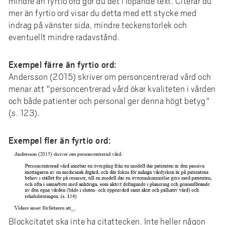
mindre än fyrtio ord gör du det i löpande text. Citerar du
mer än fyrtio ord visar du detta med ett stycke med
indrag på vänster sida, mindre teckenstorlek och
eventuellt mindre radavstånd.
Exempel färre än fyrtio ord:
Andersson (2015) skriver om personcentrerad vård och
menar att "personcentrerad vård ökar kvaliteten i vården
och både patienter och personal ger denna högt betyg"
(s. 123).
Exempel fler än fyrtio ord:
Blockcitatet ska inte ha citattecken. Inte heller någon