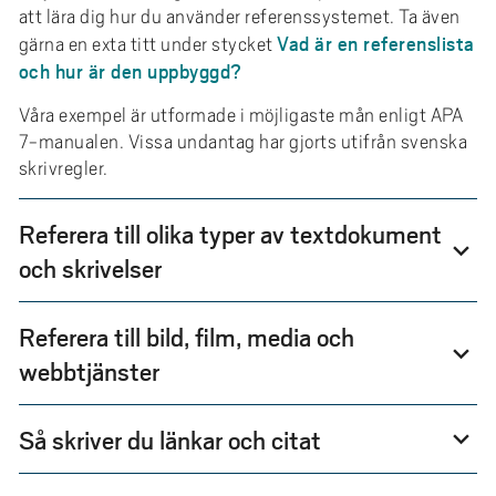
e
att lära dig hur du använder referenssystemet. Ta även
h
Vad är en referenslista
gärna en exta titt under stycket
å
och hur är den uppbyggd?
l
Våra exempel är utformade i möjligaste mån enligt APA
l
7-manualen. Vissa undantag har gjorts utifrån svenska
e
skrivregler.
t
Referera till olika typer av textdokument
expand_more
och skrivelser
Referera till bild, film, media och
expand_more
webbtjänster
Så skriver du länkar och citat
expand_more