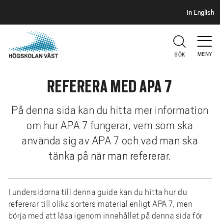
S
H
In English
I
o
D
p
H
U
p
V
MENY
SÖK
a
U
t
D
REFERERA MED APA 7
i
l
l
På denna sida kan du hitta mer information
h
om hur APA 7 fungerar, vem som ska
u
använda sig av APA 7 och vad man ska
v
tänka på när man refererar.
u
d
i
I undersidorna till denna guide kan du hitta hur du
n
refererar till olika sorters material enligt APA 7, men
n
börja med att läsa igenom innehållet på denna sida för