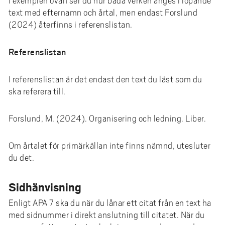
I exemplen ovan ser du hur båda verken anges i löpande
text med efternamn och årtal, men endast Forslund
(2024) återfinns i referenslistan.
Referenslistan
I referenslistan är det endast den text du läst som du
ska referera till.
Forslund, M. (2024). Organisering och ledning. Liber.
Om årtalet för primärkällan inte finns nämnd, utesluter
du det.
Sidhänvisning
Enligt APA 7 ska du när du lånar ett citat från en text ha
med sidnummer i direkt anslutning till citatet. När du