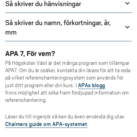
Så skriver du hänvisningar
expand_more
Så skriver du namn, förkortningar, år,
expand_more
mm
APA 7, För vem?
På Högskolan Väst är det många program som tillämpar
APA7. Om du är osäker, kontakta din lärare för att ta reda
på vilket referenshanteringssystem som används för
APAs blogg
just ditt program eller din kurs. I
finns möjlighet att söka fram fördjupad information om
referenshantering.
Läser du till ingenjör så kan du även använda dig utav
Chalmers guide om APA-systemet
.