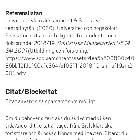
Referenslistan
Universitetskanslersämbetet & Statistiska
centralbyrån. (2020). Universitet och högskolor:
Svensk och utländsk bakgrund för studenter och
doktorander 2018/19.
Statistiska Meddelanden UF 19
SM 2001
(Utbildning och forskning.)
https://www.scb.se/contentassets/4ea5b508880c40
86bb12fdd190a1e364/uf0211_2018l19_sm_uf19sm2
001.pdf/
Citat/Blockcitat
Citat används så sparsamt som möjligt.
Om du behöver citera ska du skriva med vilken
sida/sidor ditt citat är taget från. Självklart ska
författare och år också finnas med i texten. Citerar du