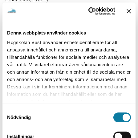
I referenslistan:
Hällgren Graneheim, U. (2004) ...
Denna webbplats använder cookies
Författaren heter Simone de Beauvoir
Högskolan Väst använder enhetsidentifierare för att
I löpande text:
anpassa innehållet och annonserna till användarna,
de Beauvoir (1944) ... alt ...(de Beauvoir, 1944).
tillhandahålla funktioner för sociala medier och analysera
vår trafik. Vi vidarebefordrar även sådana identifierare
I referenslistan:
och annan information från din enhet till de sociala medier
och annons- och analysföretag som vi samarbetar med.
de Beauvoir, S. (1944) ...
Dessa kan i sin tur kombinera informationen med annan
information som du har tillhandahållit eller som de har
Förkortningar
samlat in när du har använt deras tjänster.
En förkortning är en kort form av ett ord eller en fras.
S
Förkortningar används för att öka läsbarheten samtidigt
Nödvändig
a
som de ska användas sparsamt. Du får inte hitta på
m
egna förkortningar utan de skall vara allmänt kända
t
Inställningar
inom ditt yrkesområde. När du vill använda en