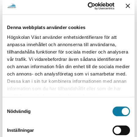
Här görs en avvägning mellan upphovsmannens och
samhällets intresse.
Upphovsrätten gäller inte:
Denna webbplats använder cookies
Grundlagar
Högskolan Väst använder enhetsidentifierare för att
Beslut av myndigheter
anpassa innehållet och annonserna till användarna,
Yttrande av svenska myndigheter
tillhandahålla funktioner för sociala medier och analysera
vår trafik. Vi vidarebefordrar även sådana identifierare
Creative Commons
och annan information från din enhet till de sociala medier
och annons- och analysföretag som vi samarbetar med.
I mer än tio år har Creative Commons licenserna
Dessa kan i sin tur kombinera informationen med annan
underlättat för upphovsmän som önskar dela med sig
information som du har tillhandahållit eller som de har
delvis eller helt av de verk de skapat.
samlat in när du har använt deras tjänster.
Creative Commons
Läs mer om detta på sidorna
S
CC Search
och
.
Nödvändig
a
Akademisk hederlighet
m
t
Inställningar
Att använda sig av andras texter för att t ex förtydliga
y