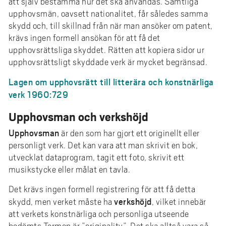
att själv bestämma hur det ska användas. Samtliga
e
upphovsmän, oavsett nationalitet, får således samma
h
skydd och, till skillnad från när man ansöker om patent,
å
krävs ingen formell ansökan för att få det
l
upphovsrättsliga skyddet. Rätten att kopiera sidor ur
l
upphovsrättsligt skyddade verk är mycket begränsad.
e
Lagen om upphovsrätt till litterära och konstnärliga
t
verk 1960:729
Upphovsman och verkshöjd
Upphovsman
är den som har gjort ett originellt eller
personligt verk. Det kan vara att man skrivit en bok,
utvecklat dataprogram, tagit ett foto, skrivit ett
musikstycke eller målat en tavla.
Det krävs ingen formell registrering för att få detta
verkshöjd
skydd, men verket måste ha
, vilket innebär
att verkets konstnärliga och personliga utseende