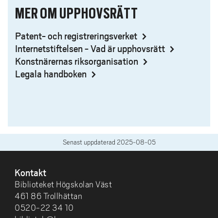
MER OM UPPHOVSRÄTT
Patent- och registreringsverket
Internetstiftelsen - Vad är upphovsrätt
Konstnärernas riksorganisation
Legala handboken
Senast uppdaterad
2025-08-05
SIDFOT
Kontakt
Biblioteket Högskolan Väst
461 86 Trollhättan
0520-22 34 10