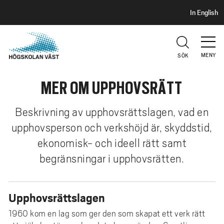
S
H
In English
I
o
D
p
H
U
p
V
MENY
SÖK
a
U
t
D
MER OM UPPHOVSRÄTT
i
l
l
Beskrivning av upphovsrättslagen, vad en
h
upphovsperson och verkshöjd är, skyddstid,
u
ekonomisk- och ideell rätt samt
v
begränsningar i upphovsrätten.
u
d
i
Upphovsrättslagen
n
n
1960 kom en lag som ger den som skapat ett verk rätt