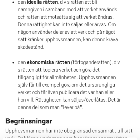
ideella rätten
den
, d v s rätten att bli
namngiven i samband med att verket används
och rätten att motsätta sig att verket ändras.
Denna rättighet kan inte säljas eller ärvas. Om
någon använder delar av ett verk och på något
sätt kränker upphovsmannen, kan denne kräva
skadestånd.
ekonomiska rätten
den
(förfoganderätten), d v
s rätten att kopiera verket och göra det
tillgängligt för allmänheten. Upphovsmannen
själv får till exempel göra om det ursprungliga
verket och får även publicera det var han eller
hon vill. Rättigheten kan säljas/överlåtas. Det är
denna del som man "lever på".
Begränsningar
Upphovsmannen har inte obegränsad ensamrätt till sitt
verk. Det finns undantag som begränsar ensamrätten.