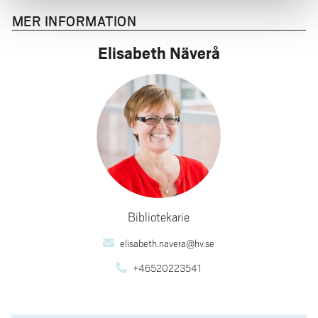
MER INFORMATION
Elisabeth Näverå
Bibliotekarie
elisabeth.navera@hv.se
+46520223541