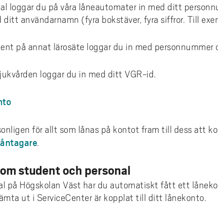
skilda boksamlingar
al loggar du på våra låneautomater in med ditt personn
Vad är FAIR?
ditt användarnamn (fyra bokstäver, fyra siffror. Till e
vi inte materialet?
du inte logga in?
dent på annat lärosäte loggar du in med personnummer 
databasaccess med LibKey
ukvården loggar du in med ditt VGR-id.
nto
nligen för allt som lånas på kontot fram till dess att ko
 låntagare
.
som student och personal
 på Högskolan Väst har du automatiskt fått ett lånekon
ta ut i ServiceCenter är kopplat till ditt lånekonto.