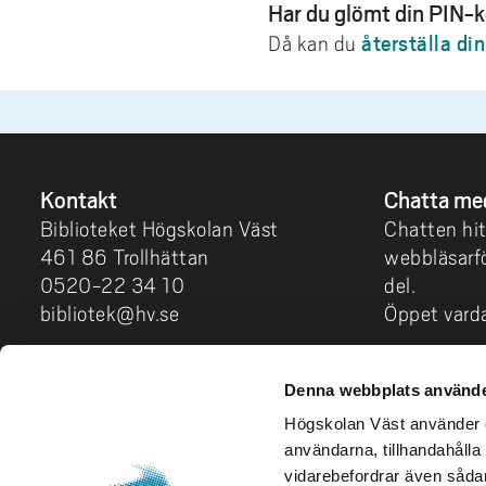
Har du glömt din PIN-
återställa di
Då kan du
Kontakt
Chatta me
Biblioteket Högskolan Väst
Chatten hit
461 86 Trollhättan
webbläsarfö
0520-22 34 10
del.
bibliotek@hv.se
Öppet varda
Logga in
Zooma med
Denna webbplats använde
Öppet varda
Högskolan Väst använder en
användarna, tillhandahålla 
NU-personal
Fler konta
vidarebefordrar även sådana