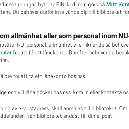
Mitt Kon
 adressändringar, byte av PIN-kod, mm görs på
ystem. Du behöver därför inte vända dig till biblioteket fö
som allmänhet eller som personal inom NU
osäte, NU-personal, allmänhet eller liknande så behöv
mulär
för att få ett lånekonto. Därefter behöver du besök
tion.
äldre för att få ett lånekonto hos oss.
ge och vill låna böcker hos oss, kom in eller kontakta os
ring av e-postadress, skall anmälas till biblioteket. Om
ddelanden från biblioteket endast till din e-post.