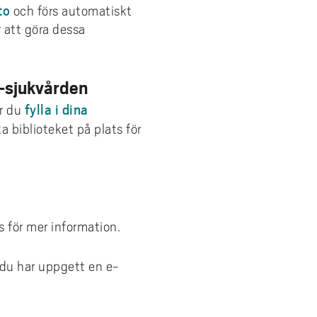
APA 7 - Rättsfall
to
och förs automatiskt
r att göra dessa
APA 7 - Sociala medier
APA 7 - Uppslagsverk och
diagnosmanualer
-sjukvården
APA 7 - Webbkällor
fylla i dina
er du
a biblioteket på plats för
s för mer information.
 du har uppgett en e-