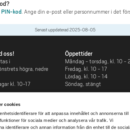
kod?
n PIN-kod
. Ange din e-post eller personnummer i det förs
Senast uppdaterad
2025-08-05
d oss!
Öppettider
tas i
Måndag - torsdag, kl. 10 - 
nstrets högra, nedre
Fredag, kl. 10 - 17
Lördag, kl. 10 - 14
gar kl. 10-17
Söndag, stängt
 oss
Studenter och personal ko
r cookies
gar kl. 10-14
in med sina västkort kl.8-10
hetsidentifierare för att anpassa innehållet och annonserna till
vardag.
funktioner för sociala medier och analysera vår trafik. Vi
ktuppgifter
 identifierare och annan information från din enhet till de social
Se alla våra förändrade