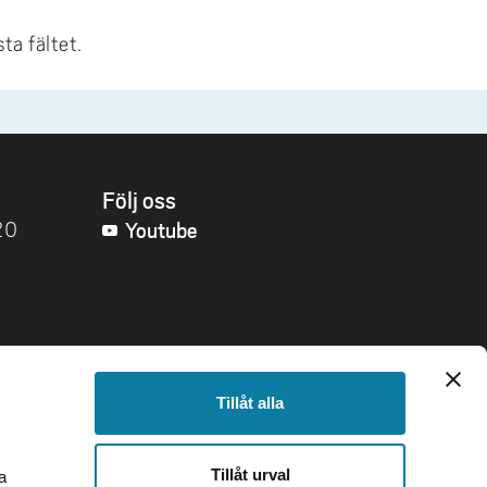
ta fältet.
SIDFOT
Följ oss
Youtube
20
mmer
 varje
Tillåt alla
Tillåt urval
a