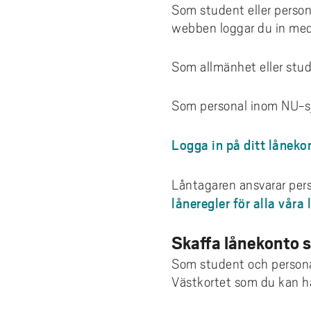
e
Sär
Som student eller person
h
Evenemang i biblioteket
webben loggar du in med 
Har 
å
Kurslitteratur
l
Kan 
Som allmänhet eller stu
l
Få 
e
Som personal inom NU-sj
t
Logga in på ditt låneko
Låntagaren ansvarar perso
låneregler för alla våra
Skaffa lånekonto 
Som student och personal
Västkortet som du kan häm