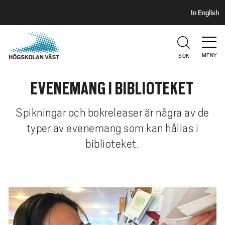
S
H
In English
I
o
D
p
H
U
p
V
MENY
SÖK
a
U
t
D
EVENEMANG I BIBLIOTEKET
i
l
l
Spikningar och bokreleaser är några av de
h
typer av evenemang som kan hållas i
u
biblioteket.
v
u
d
i
n
n