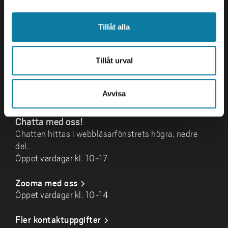
461 86 Trollhättan
0520-22 34 10
Tillåt alla
bibliotek@hv.se
Logga in
Tillåt urval
NU-personal
Avvisa
Chatta med oss!
Chatten hittas i webbläsarfönstrets högra, nedre
del.
Öppet vardagar kl. 10-17
Zooma med oss
Öppet vardagar kl. 10-14
Fler kontaktuppgifter